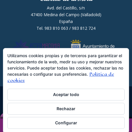
Avd. del Castillo, s/n
47400 Medina del Campo (Valladolid)
España
Tel. 983 810 063 / 983 812 724
Utilizamos cookies propias y de terceros para garantizar el
funcionamiento de la web, medir su uso y mejorar nuestros
servicios. Puede aceptar todas las cookies, rechazar las no
Política de
necesarias o configurar sus preferencias.
cookies
Aceptar todo
© Astermagonia S.L.L ·
Rechazar
www.astermagonia.com
Configurar
Comprar Entradas