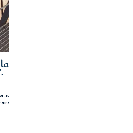
la
.
uenas
monio