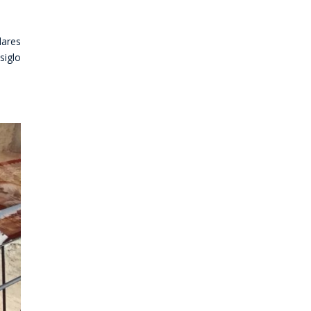
lares
siglo