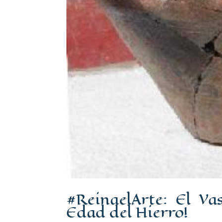
#ReinaelArte: El Va
Edad del Hierro!