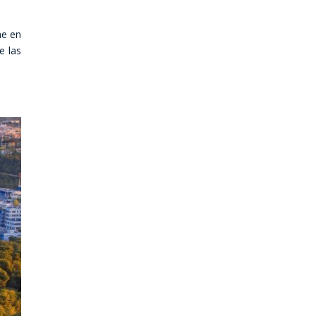
ne en
e las