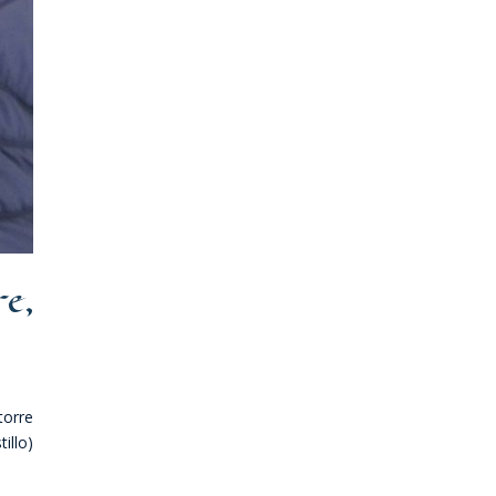
re,
torre
illo)