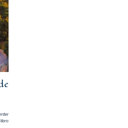
de
erder
libro