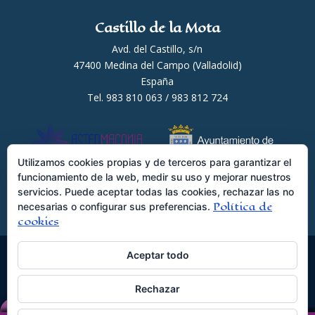
Castillo de la Mota
Avd. del Castillo, s/n
47400 Medina del Campo (Valladolid)
España
Tel. 983 810 063 / 983 812 724
Utilizamos cookies propias y de terceros para garantizar el
funcionamiento de la web, medir su uso y mejorar nuestros
servicios. Puede aceptar todas las cookies, rechazar las no
Política de
necesarias o configurar sus preferencias.
cookies
Aceptar todo
© Astermagonia S.L.L ·
Rechazar
www.astermagonia.com