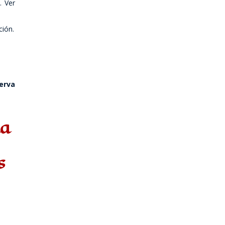
. Ver
ción.
erva
la
s