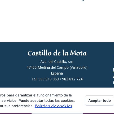
Castillo de la Mota
Avd. del Castillo, s/n
47400 Medina del Campo (Valladolid)
España
Tel. 983 810 063 / 983 812 724
agonia.com
ros para garantizar el funcionamiento de la
Aceptar todo
 servicios. Puede aceptar todas las cookies,
Política de cookies
rar sus preferencias.
Comprar Entradas