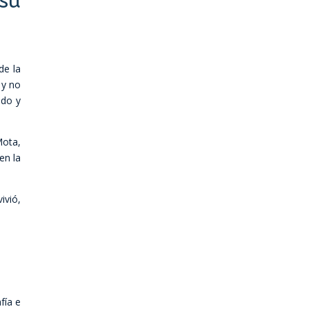
su
de la
 y no
ado y
Mota,
en la
ivió,
fía e