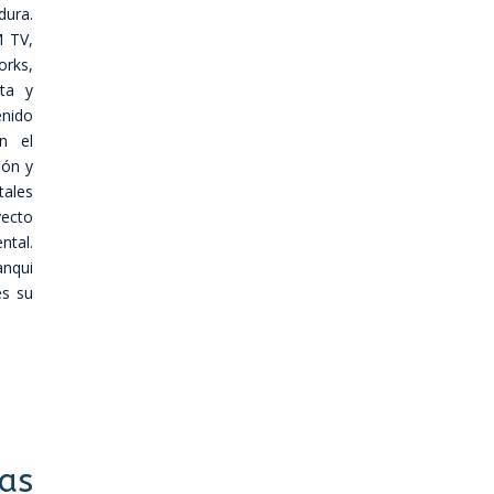
dura.
M TV,
orks,
ta y
enido
n el
ión y
tales
yecto
ntal.
anqui
es su
as