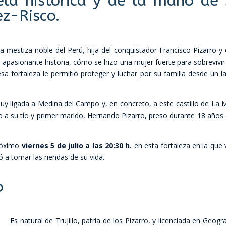
la histórica y de la mano de 
z-Risco.
 mestiza noble del Perú, hija del conquistador Francisco Pizarro y 
u apasionante historia, cómo se hizo una mujer fuerte para sobrevivir
a fortaleza le permitió proteger y luchar por su familia desde un l
y ligada a Medina del Campo y, en concreto, a este castillo de La 
 a su tío y primer marido, Hernando Pizarro, preso durante 18 años 
próximo
viernes 5 de julio a las 20:30 h.
en esta fortaleza en la que v
 a tomar las riendas de su vida.
o
Es natural de Trujillo, patria de los Pizarro, y licenciada en Geogra