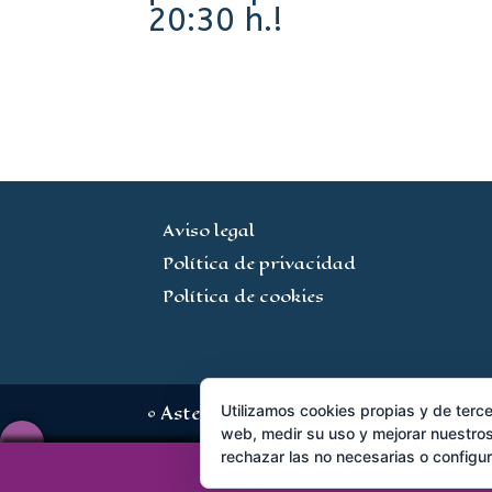
20:30 h.!
Aviso legal
Política de privacidad
Política de cookies
© Astermagonia S.L.L · www.asterm
Utilizamos cookies propias y de terce
web, medir su uso y mejorar nuestros
rechazar las no necesarias o configu